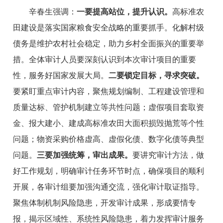
辛春生
强调
：
一
要
提高站位
，
提升认识。
高标准农
田建设是落实国家粮食安全战略的重要抓手。化解村级
债务是维护农村社会稳定，助力乡村全面振兴的重要举
措。全体审计人员要深刻认识到本次审计项目的重要
性，服务好国家发展大局。
二
要
锁定目标，寻求突破。
要紧盯重点审计内容，聚焦规划编制、工程建设管理和
质量达标、管护机制建立等共性问题；虚假项目套取资
金、报大建小、建成高标准农田大面积损毁抛荒等个性
问题；物资采购价格虚高、虚假化债、数字化债等典型
问题。
三
要
加强统筹，审出成果。
要讲究审计方法，做
好工作规划，明确审计任务环节时点，确保项目的顺利
开展，各审计组要加强沟通交流，强化审计取证指导
。
聚焦体制机制风险隐患，开发审计成果，形成要情专
报，揭示区域性、系统性风险隐患，
着力发挥审计服务